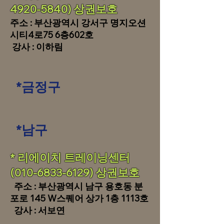
4920-5840)
상권보
​호
주소 : 부산광역시 강서구 명지오션
시티4로75 6층602호
​ 강사 : 이하림
*금정구
*남구
​​​* 리에이치 트레이닝센터
(010-6833-6129)
상권보호
​ 주소 : 부산광역시 남구 용호동 분
포로 145 W스퀘어 상가 1층 1113호
강사 : 서보연