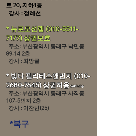
로 20, 지하1층
강사 : 정혜선
* 뉴로모션랩
(010-5511-
7177)
상권보호
주소: 부산광역시 동래구 낙민동
89-14 2층
강사 : 최방글
* 빚다 필라테스앤번지
(010-
2680-7645)
상권허용
24미이수
주소: 부산광역시 동래구 사직동
107-5번지 2층
강사 : 이찬빈(25)
*북구