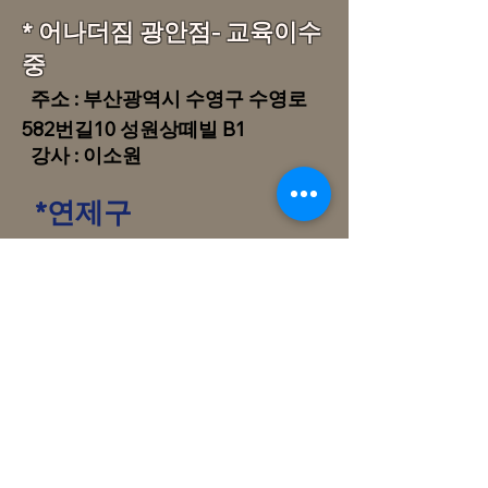
* 어나더짐 광안점- 교육이수
중
주소 : 부산광역시 수영
구 수영로
582번길10 성원상떼빌 B1
강사 : 이소원
*연제구
*중
구
*진구