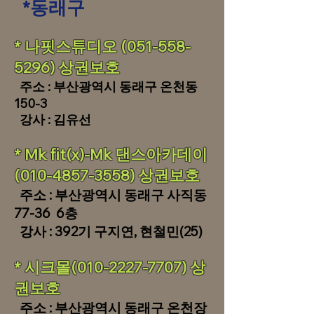
*동래구
​​* 나핏스튜디오
(051-558-
5296)
상권보호
​ 주소 : 부산광역시
동래구 온천동
150-3
강사 : 김유선
​​* Mk fit(x)-Mk 댄스아카데이
(010-4857-3558)
상권보호
​ 주소 : 부산광역시 동래구 사직동
77-36 6층
강사 : 392기 구지연,
현철민(25)
* 시크몰(010-2227-7707) 상
권보호
​ 주소 : 부산광역시 동래구 온천장