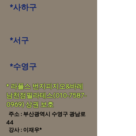
*사하구
*서구
*수영구
* 라플스 번지피지오&바레
남천점필라테스(010-7587-
0969) 상권 보호
주소 : 부산광역시 수영
구 광남로
44
강사 : 이재우*