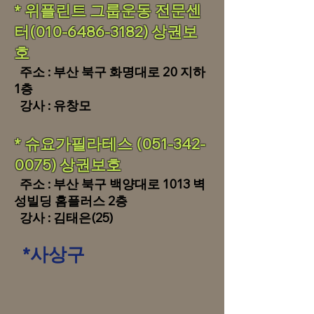
* 위플린트 그룹운동 전문센
터(010-6486-3182
) 상권보
호
주소 : 부산 북구 화명대로 20 지하
1층
강사 : 유창모
​* 슈요가필라테스
(051-342-
0075
) 상권보호
주소 : 부산 북구 백양대로 1013 벽
성빌딩 홈플러스 2층
강사 : 김태은(25)
*사상구