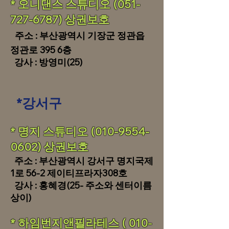
* 오니댄스 스튜디오
(051-
727-6787)
상권보호
​
주소 : 부산광역시 기장군 정관읍
정관로 395 6층
강사 : 방영미(25)
*강서구
​​* 명지 스튜디오
(010-9554-
0602)
상권보호
​ 주소 : 부산광역시 강서구 명지국제
1로
56-2 제이티프라자308호
강사 : 홍혜경(25- 주소와 센터이름
상이)
* 하임번지앤필라테스 (
010-