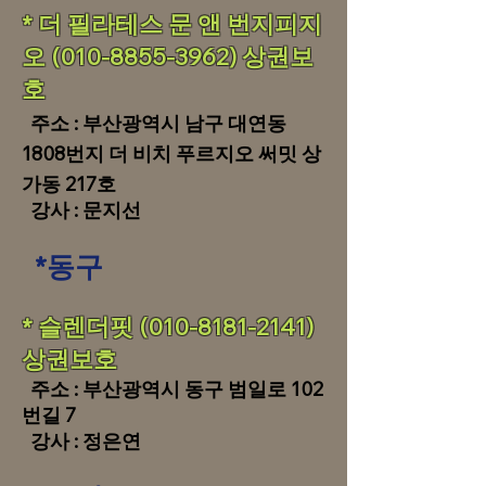
* 더 필라테스 문 앤 번지피지
오
(010-8855-3962)
상권보
호
주소 : 부산광역시 남구 대연동
1808번지 더 비치 푸르지오 써밋 상
가동 217호
강사 : 문지선
*
동구
​​* 슬렌더핏
(010-8181-2141)
상권보호
​ 주소 : 부산광역시 동구 범일로 102
번길 7
강사 : 정은연