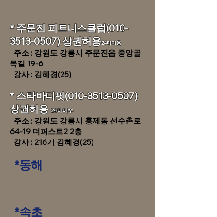
​​* 주문진 피트니스클럽(010-
3513-0507) 상권허용
24미이용
​주소 : 강원도 강릉시 주문진읍 중앙골
목길 19-6
​ 강사 : 김혜경(25)
* 스타바디핏(010-3513-0507)
상권허용
24미이수
​주소 : 강원도 강릉시 홍제동 선수촌로
64-19 더퍼스트2 2층
​ 강사 : 216기 김혜경(25)
*동해
*속초