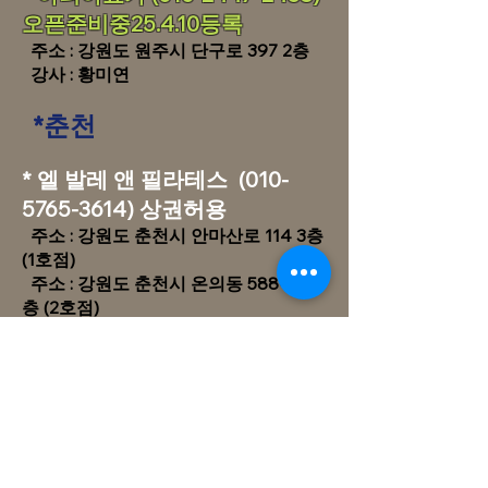
오픈준비중25.4.10등록
​ 주소 : 강원도 원주시 단구로 397 2층
​강사 : 황미연
*
춘천
​​* 엘 발
레 앤 필라테스
(010-
5765-3614)
상권허용
​주소 : 강원도 춘천시 안마산로 114 3층
(1호점)
주소 : 강원도 춘천시 온의동 588-4 5
층 (2호점)
​
강사 : 김지윤(25), 김영서(25)
*태백
​​* 더브릿지 필라테스 엔 번지
(
010-8738-2574)
상권허용