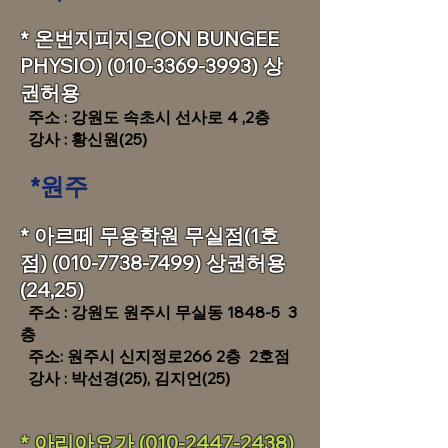
* 온번지피지오(ON BUNGEE
PHYSIO)
(010-3369-3993)
상
권허용
​주소 : 강원도 속초시 선사로 4 ,2층
​
강사 : 황신원(25)
*원주
​​​* 아르떼 무용학원 무실점(1호
점)
(010-7738-7499)
상권허용
(24,25)
​ 주소 : 강원도 원주시 무실동 1848-5 3
층
주소: 원주시 신지정로266 2층 2호점
​강사 : 박선경(25), 김지언(25)
​​​* 아리아요가
(010-2447-2438)