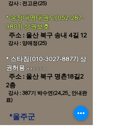
​ 강사 : 전고은(25)
​​* 송정대명태권도(052
-287-
9801) 상권보호
​ 주소 : 울산 북구 송내 4길 12
​ 강사 : 양애정(25)
* 스타짐(010-3027-8877) 상
권허용
24년도 미이수
​ 주소 : 울산 북구 명촌18길2
2층
​ 강사 : 387기 박수연(24,25_ 안내완
료)
*울
주군