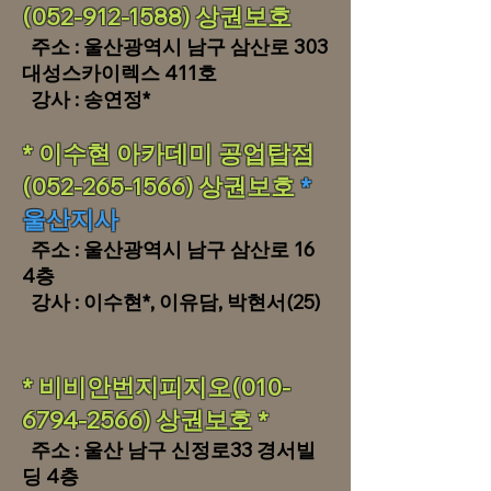
(052-912-1588) 상권보호
​ 주소 : 울산광역시 남구 삼산로 303
대성스카이렉스 411호
​ 강사 : 송연정*
* 이수현 아카데미 공업탑점
(052-265-1566) 상권보호
*
울산지사
​ 주소 : 울산광역시 남구 삼산로 16
4층​
강사 : 이수현*, 이유담, 박현서(25)
​* 비비안번지피지오(010-
6794-2566) 상권보호 *
​ 주소 : 울산 남구 신정로33 경서빌
딩 4층