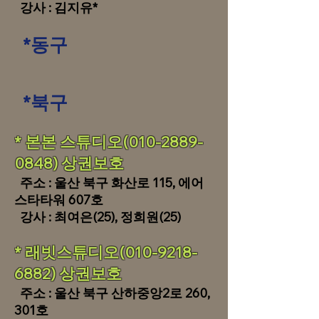
​ 강사 : 김지유*
*동구
*북구
​​* 본본 스튜디오(010-2889-
0848) 상권보호
​ 주소 : 울산 북구 화산로 115, 에어
스타타워 607호
강사 : 최여은(25), 정희원(25)
* 래빗스튜디오(010-9218-
6882) 상권보호
​ 주소 : 울산 북구 산하중앙2로 260,
301호