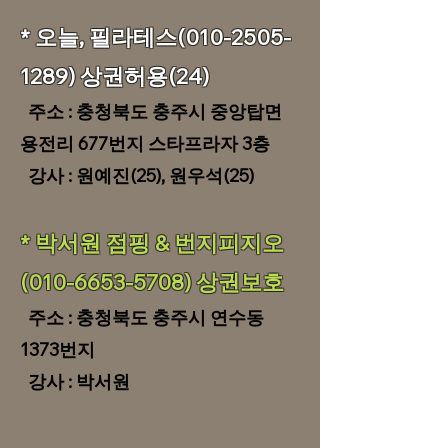
​​* 오늘, 필라테스(010-2505-
1289) 상권허용(24)
​주소 : 충청북도 충주시 중앙탑면
용전리 677번지 스타프라자 3층
​ 강사 : 원예진(25), 원우석(25)
​​* 박서원 점핑 & 번지피지오
(010-6653-5708) 상권보호
​주소 : 충청북도 충주시 연수동
1373번지
​ 강사 : 박서원