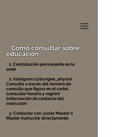
*Cómo consultar sobre
educación
1. Contratación permanente en la
sede
2. Instagram (@bungee_physio)
Consulta a través del número de
consulta que figura en el cartel
(consultar horario y región)
(información de contacto del
instructor)
3. Contactar con Junior Master o
Master Instructor directamente