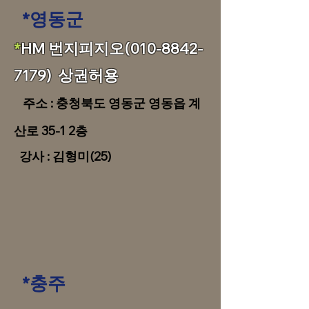
*영동군
​​*
HM 번지피지오(010-8842-
7179) 상권허용
​주소 : 충청북도 영동군 영동읍 계
산로 35-1 2층
​ 강사 : 김형미(25)
*충주