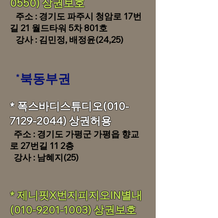
0550) 상권보호
주소 : 경기도 파주시 청암로 17번
길 21 월드타워 5차 801호
​ 강사 : 김민정, 배정윤(24,25)
*북동부권
​* 폭스바디스튜디오(010-
7129-2044) 상권허용
주소 : 경기도 가평군 가평읍 향교
로 27번길 11 2층
​ 강사 : 남혜지(25)
​* 제니핏X번지피지오IN별내
(010-9201-1003)
상권보호