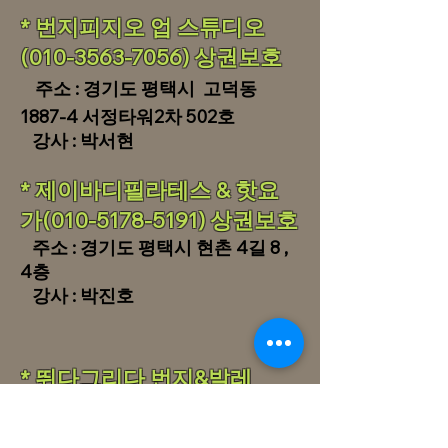
​* 번지피지오 업 스튜디오
(010-3563-7056) 상권보호
주소 : 경기도 평택시 고덕동
1887-4 서정타워2차 502호
​ 강사 : 박서현
* 제이바디필라테스 & 핫요
가(010-5178-5191) 상권보호
주소 : 경기도 평택시 현촌 4길 8 ,
4층
강사 : 박진호
​* 뛰다그리다 번지&발레
(010-9182-3403) 상권보호
24미이수