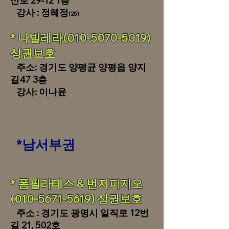
산로 29-12 1층
​ 강사 : 정혜정
(25)
* 나빌레라(010-5070-5019)
상권보호
주소: 경기도 양평균 양평읍 양지
길47 3층
강사:
​ 이나윤
*
남서부권
* 폼필라테스 & 번지피지오
(010-5671-5619) 상권보호
주소 : 경기도 광명시 일직로 12번
길 21, 502호