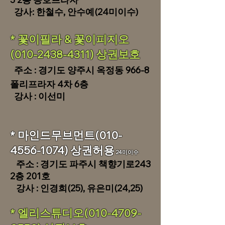
강사: 한철수
, 안수예(24미이수)
​* 꽃이필라 & 꽃이피지오
(010-2438-4311) 상권보호
주소 : 경기도 양주시 옥정동 966-8
폴리프라자 4차 6층
​ 강사 : 이선미
* 마인드무브먼트(010-
4556-1074) 상권허용
24미이수
주소 : 경기도 파주시 책향기로243
2층 201호
​ 강사 : 인경희(25), 유은미(24,25)
​* 엘리스튜디오(010-4709
-