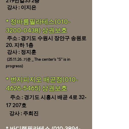
219번길33 2층
​ 강사 : 이지은
* 정바름필라테스(010-
3200-0438) 상권보호
주소 : 경기도 수원시 장안구 송원로
20. 지하 1층
​ 강사 : 정지훈
(25.11.26. 기준 _ The center's "S" is in
progress)
​* 번지피지오 배곧점(010-
4626-5465) 상권보호
주소 : 경기도 시흥시 배곧 4로
32-
17 207
호
​ 강사 : 주희진
​* 바디랩필라테스
(010-3894-