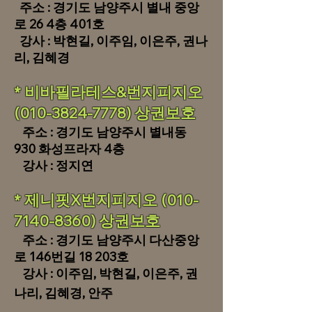
주소 : 경
기도 남양주시 별내 중앙
로
26 4층 401호
​ 강사 : 박현길, 이주임, 이은주
, 권나
리, 김혜경
​* 비바필라테스&번지피지오
(010-3824-7778) 상권보호
주소 : 경기도 남양주시 별내동
930 화성프라자 4층
​ 강사 : 정지연
​* 제니핏X번지피지오
(010-
7140-8360)
상권보호
주소 : 경기도 남양주시 다산중앙
로 146번길 18 203호
​ 강사 : 이주임, 박현길, 이은주, 권
나리, 김혜경, 안주