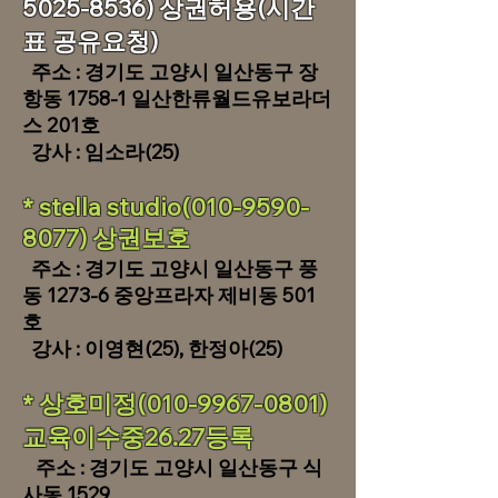
5025-8536) 상권허용(시간
표 공유요청)
주소 : 경기도 고양시 일산동구 장
항동 1758-1 일산한류월드유보라더
스 201호
​ 강사 : 임소라(25)
​* stella studio(010-9590-
8077) 상권보호
주소 : 경기도 고양시 일산동구 풍
동 1273-6 중앙프라자 제비동 501
호
​ 강사 : 이영현(25), 한정아(25)
* 상호미정(010-9967-0801)
교육이수중26.27등록
주소 : 경기도 고양시 일산동구 식
사동 1529​