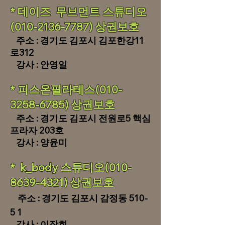
* 데이즈 무브먼트 스튜디오
(010-2136-7787) 상권보호
주소 : 경기도 김포시 김포한강11
로312
​ 강사 : 안영일
* 피스온필라테스(010-
3258-6785) 상권보호
주소 : 경기도 김포시 전원로5 핵심
프라자 203호
​ 강사 : 양윤미
* k_body 스튜디오(010-
8639-4321) 상권보호
주소 : 경기도 김포시 감정동 510-
5 1
​ 강사 : 이장희