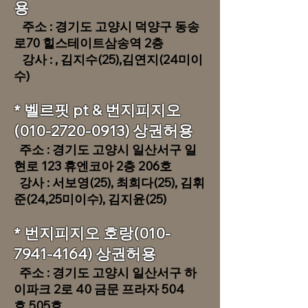
용
주소 :
경기도 고양시 덕양구 동송
로70 힐스테이트삼송역 2층
​ 강사 : , 김지수(25),김연지(24미이
수)
​* 벨르핏 pt & 번지피지오
(010-2720-0913)
상권허용
주소 : 경기도 고양시 일산서구 일
현로 123 휴엔코아 2층 206호
​ 강사 : 서보영(25), 최희다(25), 김휘
준(24,25미이수), 김지윤(25)
* 번지피지오 호랑(010-
7941-4164) 상권허용
주소 : 경기도 고양시 일산서구 하
이파크 2로 40 금문 프라자 504
호,505호