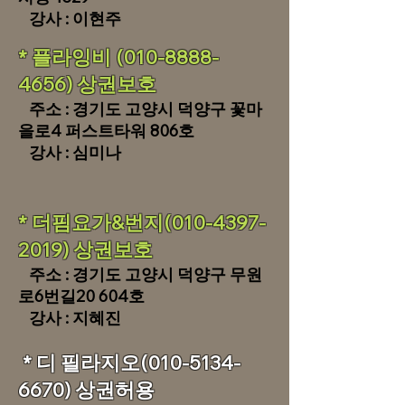
​ 강사 : 이현주
​* 플라잉비
(010-8888-
4656)
상권보호
주소 : 경기도 고양시 덕양구 꽃마
을로4 퍼스트타워 806호
​ 강사 : 심미나
​* 더핌요가&번지(010-4397-
2019) 상권보호
주소 : 경기도 고양시 덕양구 무원
로6번길20 604호
​ 강사 : 지혜진
​ * 디 필라지오(010-5134-
6670) 상권허용