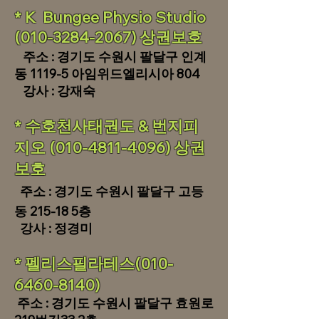
​* K Bungee Physio Studio
(010-3284-2067)
상권보호
주소 : 경기도 수원시 팔달구 인계
동 1119-5 아임위드엘리시아 804
​ 강사 : 강재숙
* 수호천사태권도 & 번지피
지오
(010-4811-4096)
상권
보호
주소 : 경기도 수원시 팔달구 고등
동 215-18 5층
강사 : 정경미
* 펠리스필라테스(010-
6460-8140)
주소 : 경기도 수원시 팔달구 효원로