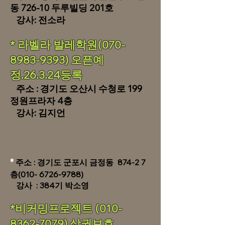
동 726-10 두루빌딩 201호
강사: 전소라
* 라벨라 발레학원(070-
8983-9393) 오픈예
정.26.3.24등록
주소 : 경기도 오산시 수청로 199
정원프라자 4층
강사: 김지언
​*
주소 : 경기도 군포시 금정동 874-2 7
층(010-
6726-9788)
강사 : 384기 박소영
*비커밍프로젝트
(010-
8362-7079)
상권보호