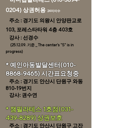
0204)
상권허용
24미이수
주소 : 경기도 의왕시 안양판교로
103, 포레스타타워 4층 403호
​ 강사 : 선경수
(25.12.09. 기준 _ The center's "S" is in
progress)
* 예인아동발달센터(010-
8868-9465) 시간표요청중
주소 : 경기도 안산시 단원구 와동
810-19번지
강사: 권수연
* 잼필라테스 1호점(031-
439-8289) 상권보호
주소 : 경기도 안산시 단원구 고잔