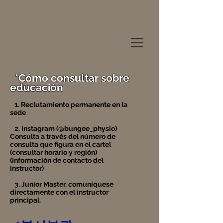
*Cómo consultar sobre
educación
1. Reclutamiento permanente en la
sede
2. Instagram (@bungee_physio)
Consulta a través del número de
consulta que figura en el cartel
(consultar horario y región)
(información de contacto del
instructor)
3. Junior Master, comuníquese
directamente con el instructor
principal.