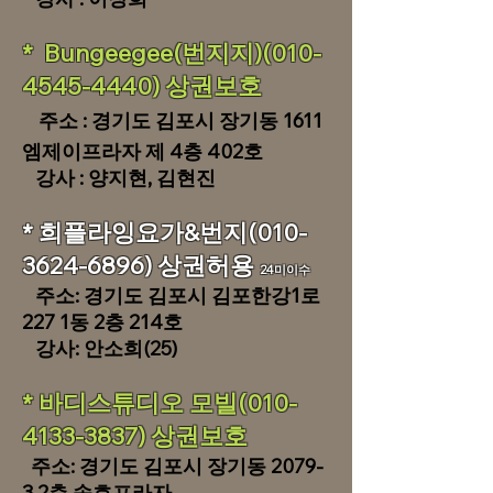
* Bungeegee(번지지)(010-
4545-4440) 상권보호
주소 : 경기도 김포시 장기동 1611
엠제
이프라자 제 4층 402호
​ 강사 : 양지현, 김현진
* 희플라잉요가&번지(010-
3624-6896) 상권허용
24미이수
주소: 경기도 김포시 김포한강1로
227 1동 2층 214호
강사: 안소희(25)
* 바디스튜디오 모빌(010-
4
133-3837)
상권보호
주소: 경기도 김포시 장기동 2079-
3 2층 송호프라자