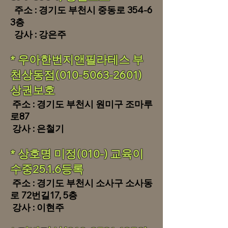
주소 : 경기도 부천시 중동로 354-6
3층
강사 : 강은주
* 우아한번지앤필라테스 부
천상동점(010-5063-2601)
상권보호
주소 : 경기도 부천시 원미구 조마루
로87
강사 : 은철기
* 상호명 미정(010-) 교육이
수중25.1.6등록
주소 : 경기도 부천시 소사구 소사동
로 72번길17, 5층
강사 : 이현주