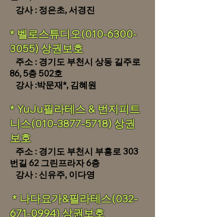
​ 강사 : 정은초, 서경
진
​* 벨로스튜디오(010-6300-
3055) 상권보호
주소 : 경기도 부천시 상동 길주로
86, 5층 502호
강사 :박문재*,
김혜원
​* YuJu필라테스 & 번지피트
니스(010-3877-5718) 상권
보호
주소 : 경기도 부천시 부흥로 303
번길 62 그린프라자 6층
강사 : 신유주, 이다영
* 나다요가&필라테스(032-
671-0994) 상권보호