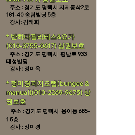
주소 : 경기도 평택시 지제동삭2로
181-40 송림빌딩 5층
강사: 김태희
​* 반하다필라테스&요가
(010-3755-0617) 상권보호
주소 : 경기도 평택시 평남로 933
태성빌딩
​ 강사 : 정미옥
​* 정미경피지오랩(bungee &
manual)(010-2269-9675) 상
권보호
주소 : 경기도 평택시 용이동 685-
1 5층
​ 강사 : 정미경