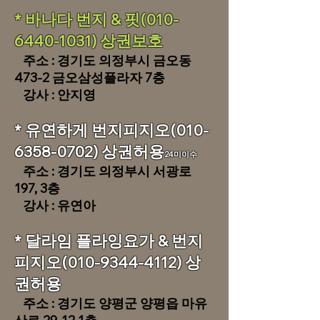
​* 바나다 번지 & 핏(010-
6440-1031) 상권보호
주소 : 경기도 의정부시 금오동
473-2 금오삼성플라자 7층
​ 강사 : 안지영
* 유연하게 번지피지오(010-
6358-0702) 상권허용
24미이수
주소 : 경기도 의정부시 서광로
197, 3층
​ 강사 : 유연아
​* 달라임 플라잉요가 & 번지
피지오(010-9344-4112) 상
권허용
주소 : 경기도 양평군 양평읍 마유