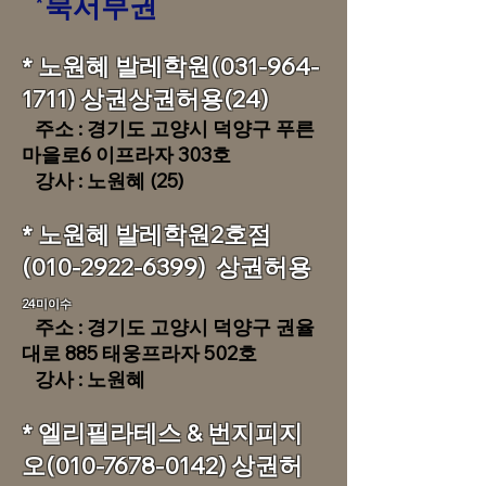
*
북서부권
​* 노원혜 발레학원(031-964-
1711) 상권상권허용(24)
주소 : 경기도 고양시 덕양구 푸른
마을로6 이프라자 303호
​ 강사 : 노원혜 (25)
* 노원혜 발레학원2호점
(010-2922-6399)
상권허용
24미이수
주소 : 경기도 고양시 덕양구 권율
대로 885 태웅프라자 502호
​ 강사 : 노원혜
* 엘리필라테스 & 번지피지
오(010-7678-0142) 상권허