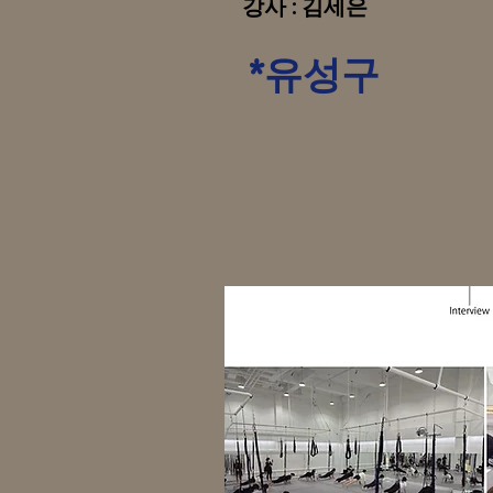
강사 : 김세은
*유성
구