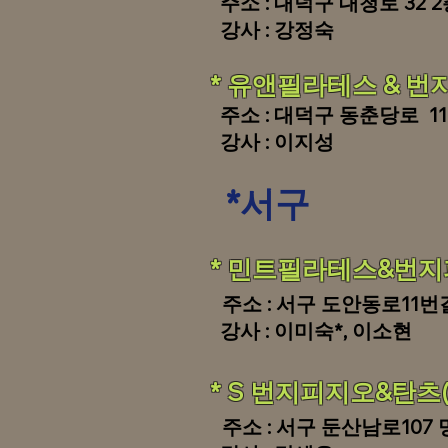
주소 : 대덕구 대청로 32 2
강사 : 강정숙
* 유앤필라테스 & 번지(0
주소 : 대덕구 동춘당로 11
강사 : 이지성
*서구
* 민트필라테스&
번지피
주소 : 서구 도안동로11번
강사 : 이미숙*
, 이소현
* S 번지피지오&탄츠(0
주소 : 서구 둔산남로107