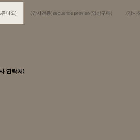
(스튜디오)
(강사전용)sequence preview(영상구매)
(강사
강사 연락처)