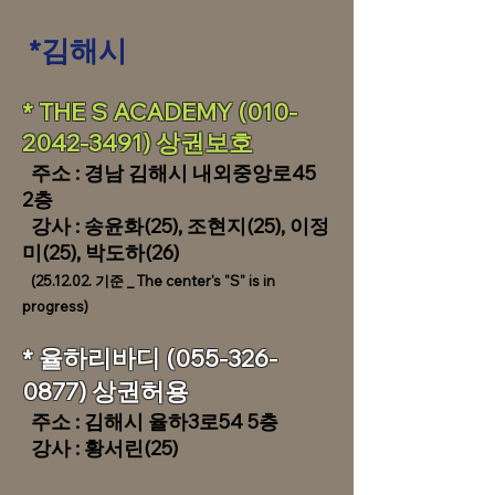
*김해시
​​​* THE S ACADEMY
(010-
2042-3491)
상권보호
​주소 : 경남 김해시 내외중앙로45
2층
강사 : 송윤화(25), 조현지(25), 이정
미(25), 박도하(26)
(25.12.02. 기준 _ The center's "S" is in
progress)
​​* 율하리바디
(055-326-
0877)
상권허용
주소 : 김해시 율하3로54 5층
강사 : 황서린(25)