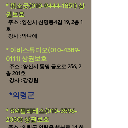
​​* 핏소굿(010-9444-1851) 상
권보호
주소 : 양산시 신명동4길 19, 2층 1
호
강사 : 박나애
* 아바스튜디오(010-4389-
0111) 상권보호
주소 : 양산시 동명 금오로 256, 2
층 201호
강사 : 강경림
*의령군
​​* SM필라테스(010-3596-
2030) 상권보호
주소 : 의령군 의령읍 행복로 14 한