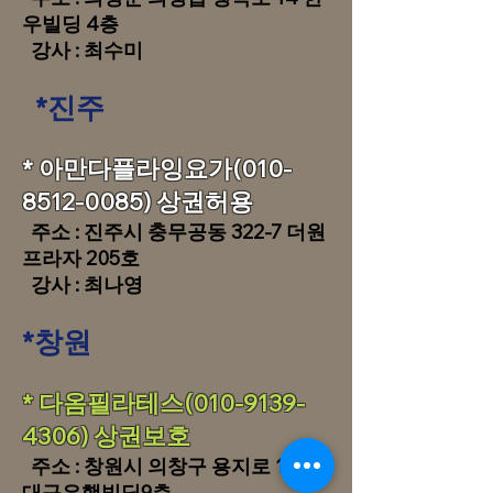
우빌딩 4층
강사 : 최수미
*진주
​​* 아만다플라잉요가(010-
8512-0085) 상권허용
주소 : 진주시 충무공동 322-7 더원
프라자 205호
강사 : 최나영
*
창원
​​* 다옴필라테스(010-9139-
4306) 상권보호
주소 : 창원시 의창구 용지로 159
대구은행빌딩9층