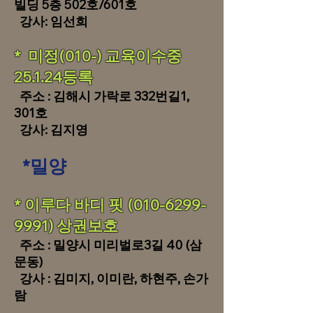
빌딩 5층 502호/601호
강사: 임선희
* 미정(010-) 교육이수중
25.1.24등록
주소 : 김해시 가락로 332번길1,
301호
강사: 김지영
*밀양
​​* 이루다 바디 핏
(010-6299-
9991
) 상권보호
주소 : 밀양시 미리벌로3길 40 (삼
문동)
강사 : 김미지, 이미란, 하현주, 손가
람