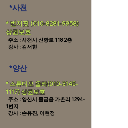
*사천
​​* 번지핏
(010-8281-9958)
상권보호
주소 : 사천시 신항로 118 2층
강사 : 김서현
*양산
* 스튜디오 올라(010-3145-
1117) 상권보호
주소 : 양산시 물금읍 가촌리 1294-
1번지
강사 : 손유진, 이현정