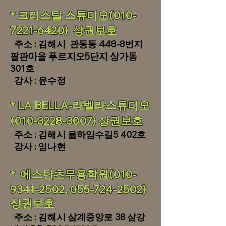
​​​* 크리스
탈 스튜디오(010-
7221-6420) 상권보호
주소 :
김해시 관동동 448-8번지
팔판마을 푸르지오5단지 상가동
301호
강사 : 윤수정
​​* LA B
ELLA-라벨라스튜디오
(010-3228-3007) 상권보호
주소 : 김해시 율하임수길5 402호
강사 : 임나현
* 에스탄츠무용학원(010-
9341-2502,
055-724-2502)
상권
보호
주소 : 김해시 삼계중앙로 38 삼강