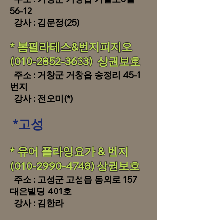
56-12
강사 : 김문정(25)
* 봄필라테스&번지피지오
(010-2852-3633) 상권보호
주소 : 거창군 거
창읍 송정리 45-1
번지
강사 : 전오미(*)
*
고성
​​* 유어 플라잉요가 & 번지
(010-2990-4748) 상권보호
주소 : 고성군 고성읍 동외로 157
대은빌딩 401호
강사 : 김한라