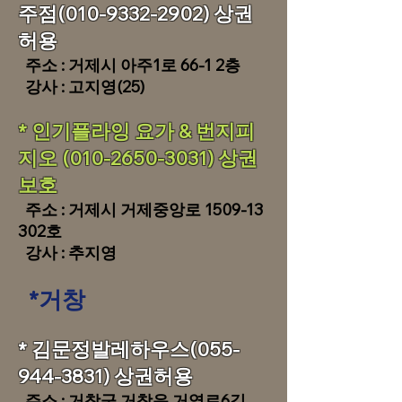
주점(010-9332-2902) 상권
허용
주소 : 거제시 아주1로 66-1 2층
강사 : 고지영(25)
​​* 인기플라잉 요가 & 번지피
지오
(010-2650-3031)
상권
보호
주소 : 거제시 거제중앙로
1509-13
302
호
강사 : 추지영
*거창
* 김문정발레하우스(055-
944-3831) 상권허용
주소 : 거창군 거창읍 거열로6길