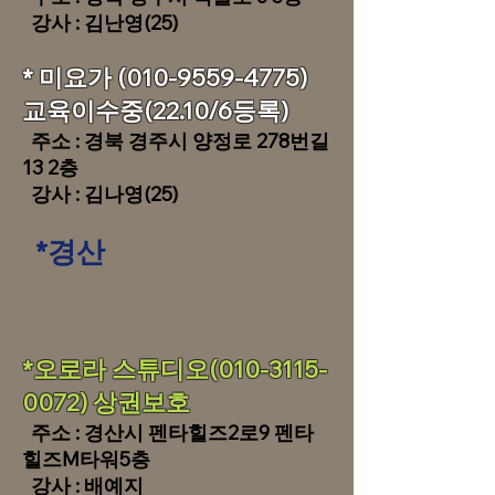
​ 강사 : 김난영(25)
​​* 미요가
(010-9559-4775)
교육이수중(22.10/6등록)
주소 : 경북 경주시 양정로 278번길
13 2층
​ 강사 : 김나영(25)
*경산
​​*오로라 스튜디오(010-3115-
0072) 상권보호
주소 : 경산시 펜타힐즈2로9 펜타
힐즈M타워5층
​ 강사 : 배예지