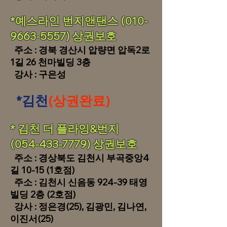
​​*예스라인 번지앤댄스
(010-
9663-5557)
상권보호
주소 : 경북 경산시 압량면 압독2로
1길 26 천마빌딩 3층
​
강사 : 구은성
*김천
(상권완료)
​​* 김천 더 플라잉&번지
(054-433-7779)
상권보호
주소 : 경상북도 김천시 부곡중앙4
길 10-15 (1호점)
주소 : 김천시 신음동 924-39 태영
빌딩 2층 (2호점)
강사 : 정은경(25), 김광민, 김나연,
이진서(25)