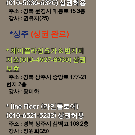
(010-5036-6320) 상권허용
주소 : 경북 문경시 매봉로 15 3층
강사 : 권유지(25)
*상주
(상권 완료)
​​* 제이플라잉요가 & 번지피
지오(010-4927-8930) 상권
보호
주소 : 경북 상주시 중앙로 177-21
번지 2층​
강사 : 장미화
* line Floor (라인플로어)
(010-6521-5232)
상권허용
주소 : 경북 상주시 삼백고 108 2층
​
강사 : 정원희(25)