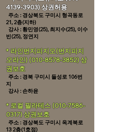
4139-3903)
상권허용
주소 : 경상북도 구미시 형곡동로
21, 2층(지하)
강사 : 황민영(25), 최지수(25), 이수
빈(25), 정연지
​​* 라인번지피지오(번지피지
오라인)
(010-8578-3852)
상
권보호
주소 : 경북 구미시 들성로 106번
지
​ 강사 : 손하윤
​​* 로컬 필라테스
(010-7586-
0317)
상권보호
주소 : 경상북도 구미시 옥계북로
13 2층(1호
점)