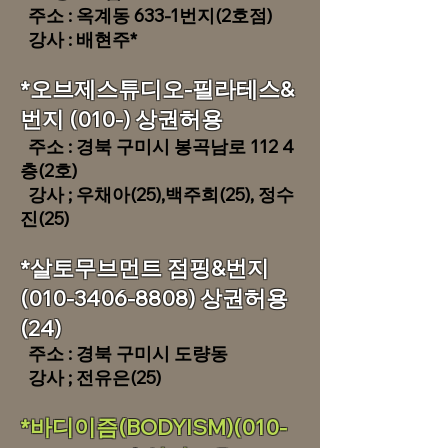
​ 주소 : 옥계동 633-1번지(2호점)
강사 : 배현주*
*오브제스튜디오-필라테스&
번지 (010-) 상권허용
주소 : 경북 구미시 봉곡남로 112 4
층(2호)
강사 ; 우채아(25),백주희(25), 정수
진(25)
​​*살토무브먼트 점핑&번지
(010-3406-8808)
상권허용
(24)
주소 : 경북 구미시 도량동
강사 ; 전유은(25)
*바디이즘(BODYISM)(010-