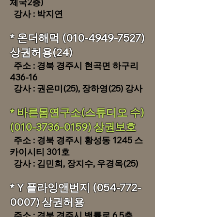
체국2층)
​ 강사 : 박지연
​​* 온더해먹
(010-4949-7527)
상권허용(24)
주소 : 경북 경주시 현곡면 하구리
436-16 ​
​ 강사 : 권은미(25), 장하영(25) 강사
​​* 바른몸연구소(스튜디오 수)
(010-3736-0159)
상권보호
주소 : 경북 경주시 황성동 1245 스
카이시티 301호 ​
​ 강사 : 김민희, 장지수, 우경옥(25)
​​* Y 플라잉앤번지
(054-772-
0007)
상권허용
주소 : 경북 경주시 백률로 6 5층