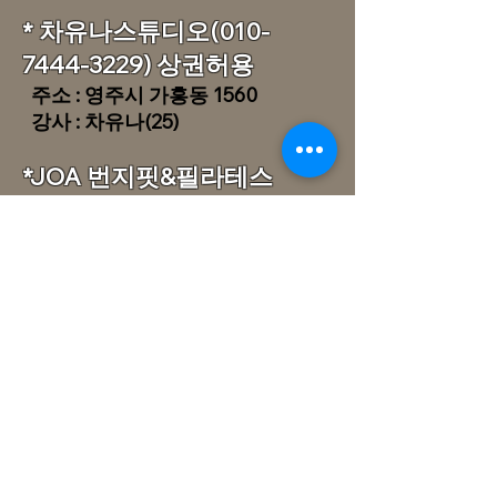
* 차유나스튜디오(010-
7444-3229) 상권허용
주소 : 영주시 가흥동 1560
​ 강사 : 차유나(25)
​​*JOA 번지핏&필라테스
(010-6688-2083)
상권허용
24
주소 : 영주시 가흥동 1809-4
​ 강사 : 조아해(25)
*영천
* 김교폴댄스
(054-331-
3977)
상권보호