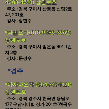
4003-4728) 상권보호
주소 : 경북 구미시 산동읍 신당2로
47, 201호
강사 ; 장현주
*다온요가(010-9089-3962)
상권보호
주소 : 경북 구미시 임은동 801-1번
지 3층
강사 ; 문경수
*경주
*아사나요가
(054-743-1121)
상권보호
주소 : 경북 경주시 현곡면 용담로
177 우남시티빌 상가 201호(현곡우