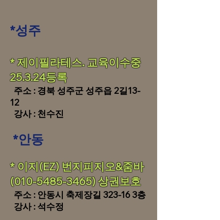
*성주
* 제이필라테스. 교육이수중
25.3.24등록
주소 : 경북 성주군 성주읍 2길13-
12
​
강사 : 천수진
*안동
* 이지(EZ) 번지피지오&줌바
(010-5485-3465)
상권보호
주소 : 안동시 축제장길 323-16 3층
​ 강사 : 석수정