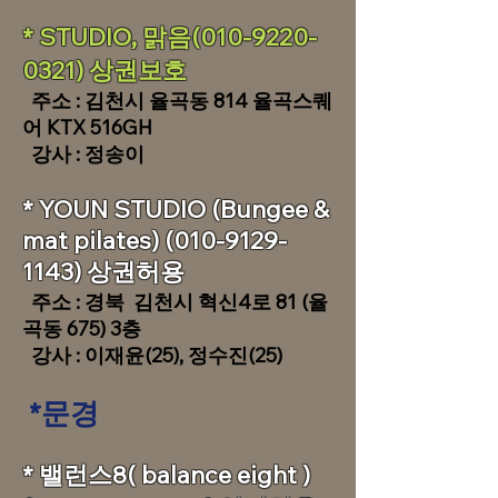
*
STUDIO, 맑음(010-9220-
0321) 상권보호
​주소 : 김천시 율곡동 814 율곡스퀘
어 KTX 516GH
강사 : 정송이
* YOUN STUDIO (Bungee &
mat pilates)
(010-9129-
1143)
상권허용
주소 : 경북 김천시 혁신4로 81 (율
곡동 675) 3층
강사 : 이재윤(25), 정수진(25)
*문경
​​* 밸런스8( balance eight )