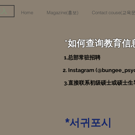
登入
Home
Magazine(홍보)
Contact couse(교
*如何查询教育信
1.总部常驻招聘
2. Instagram (@bu
3.直接联系初级硕士或硕士生
*서귀포시