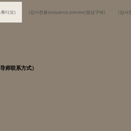
(스튜디오)
(강사전용)sequence preview(영상구매)
(강사
区）（导师联系方式）