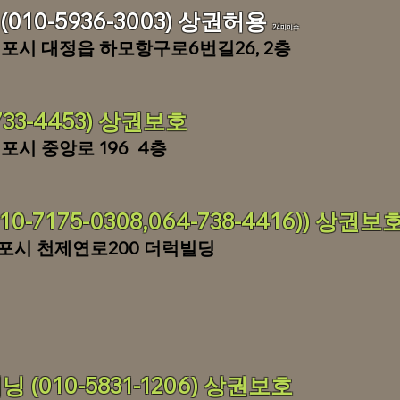
10-5936-3003) 상권허용
24
미이수
포시 대정읍 하모항구로6번길26, 2층
733-4453) 상권보호
포시 중앙로 196 4층
7175-0308,064-738-4416)) 상권보
포시 천제
연로200 더럭빌딩
닝 (010-5831-1206) 상권보호