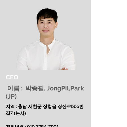
CEO
이름 : 박종필, JongPil,Park
(JP)
지역 : 충남 서천군 장항읍 장산로565번
길7 (본사)
전화번호 :
010-7754-7901